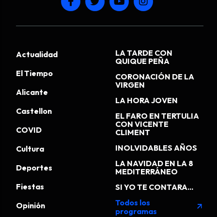
LA TARDE CON
Actualidad
QUIQUE PEÑA
El Tiempo
CORONACIÓN DE LA
VIRGEN
Alicante
LA HORA JOVEN
Castellon
EL FARO EN TERTULIA
CON VICENTE
COVID
CLIMENT
INOLVIDABLES AÑOS
Cultura
LA NAVIDAD EN LA 8
Deportes
MEDITERRÁNEO
Fiestas
SI YO TE CONTARA...
Todos los
Opinión
arrow_outward
programas