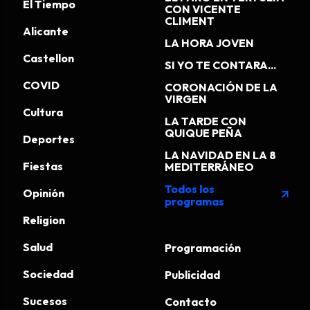
El Tiempo
CON VICENTE
CLIMENT
Alicante
LA HORA JOVEN
Castellon
SI YO TE CONTARA...
COVID
CORONACIÓN DE LA
VIRGEN
Cultura
LA TARDE CON
QUIQUE PEÑA
Deportes
LA NAVIDAD EN LA 8
Fiestas
MEDITERRÁNEO
Todos los
Opinión
arrow_outward
programas
Religion
Salud
Programación
Sociedad
Publicidad
Sucesos
Contacto