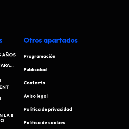
s
Otros apartados
S AÑOS
Programación
ARA...
Publicidad
N
Contacto
MENT
Aviso legal
N
Política de privacidad
N LA 8
EO
Política de cookies