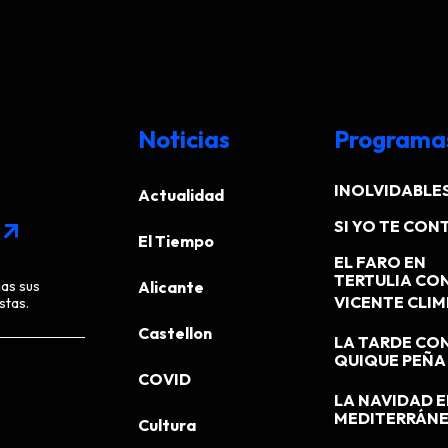
Noticias
Programa
INOLVIDABLE
Actualidad
SI YO TE CONT
arrow_outward
El Tiempo
EL FARO EN
TERTULIA CO
das sus
Alicante
VICENTE CLI
stas.
Castellon
LA TARDE CO
QUIQUE PEÑA
COVID
LA NAVIDAD E
MEDITERRÁN
Cultura