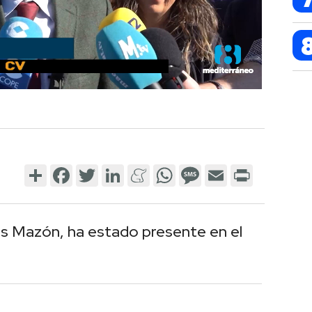
Share
Facebook
Twitter
LinkedIn
Meneame
WhatsApp
Message
Email
Print
los Mazón, ha estado presente en el