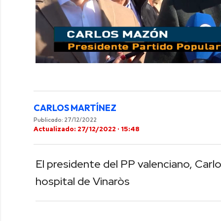
0
of
41
seconds
Volume
0%
CARLOS MARTÍNEZ
Publicado: 27/12/2022
Actualizado: 27/12/2022 · 15:48
El presidente del PP valenciano, Car
hospital de Vinaròs