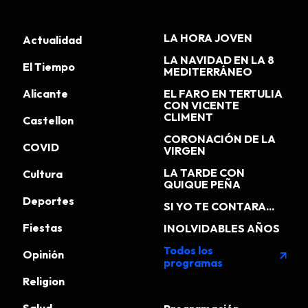
LA HORA JOVEN
Actualidad
LA NAVIDAD EN LA 8
El Tiempo
MEDITERRÁNEO
Alicante
EL FARO EN TERTULIA
CON VICENTE
CLIMENT
Castellon
CORONACIÓN DE LA
COVID
VIRGEN
LA TARDE CON
Cultura
QUIQUE PEÑA
Deportes
SI YO TE CONTARA...
Fiestas
INOLVIDABLES AÑOS
Todos los
Opinión
arrow_outward
programas
Religion
Salud