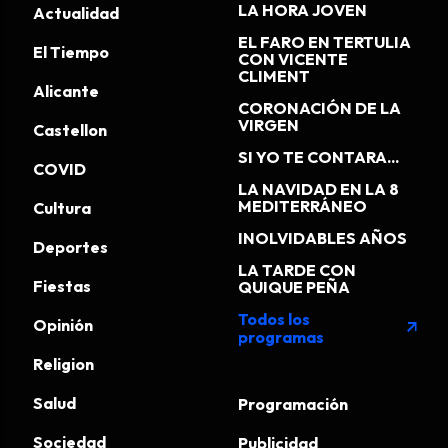
LA HORA JOVEN
Actualidad
EL FARO EN TERTULIA
El Tiempo
CON VICENTE
CLIMENT
Alicante
CORONACIÓN DE LA
VIRGEN
Castellon
SI YO TE CONTARA...
COVID
LA NAVIDAD EN LA 8
MEDITERRÁNEO
Cultura
INOLVIDABLES AÑOS
Deportes
LA TARDE CON
Fiestas
QUIQUE PEÑA
Todos los
Opinión
arrow_outward
programas
Religion
Salud
Programación
Sociedad
Publicidad