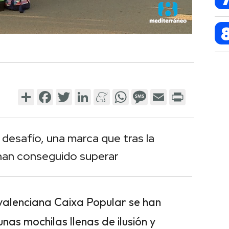
Share
Facebook
Twitter
LinkedIn
Meneame
WhatsApp
Message
Email
Print
 desafío, una marca que tras la
 han conseguido superar
valenciana Caixa Popular se han
nas mochilas llenas de ilusión y