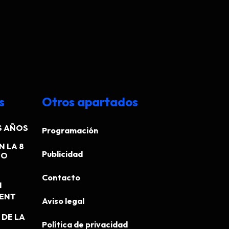
s
Otros apartados
S AÑOS
Programación
N LA 8
Publicidad
EO
Contacto
N
MENT
Aviso legal
DE LA
Política de privacidad