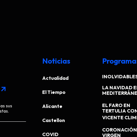
Noticias
Programa
INOLVIDABLE
Actualidad
LA NAVIDAD E
arrow_outward
El Tiempo
MEDITERRÁN
EL FARO EN
das sus
Alicante
TERTULIA CO
stas.
VICENTE CLI
Castellon
CORONACIÓN 
COVID
VIRGEN