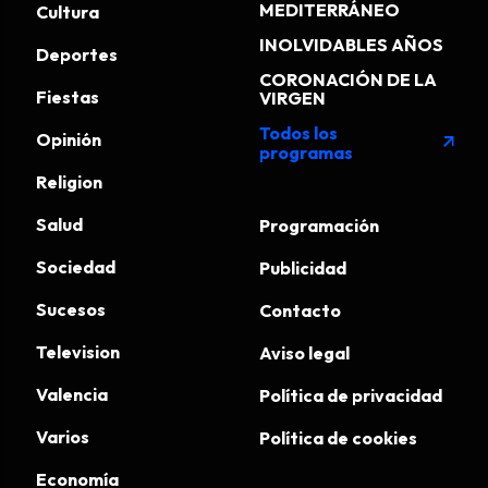
MEDITERRÁNEO
Cultura
INOLVIDABLES AÑOS
Deportes
CORONACIÓN DE LA
Fiestas
VIRGEN
Todos los
Opinión
arrow_outward
programas
Religion
Salud
Programación
Sociedad
Publicidad
Sucesos
Contacto
Television
Aviso legal
Valencia
Política de privacidad
Varios
Política de cookies
Economía