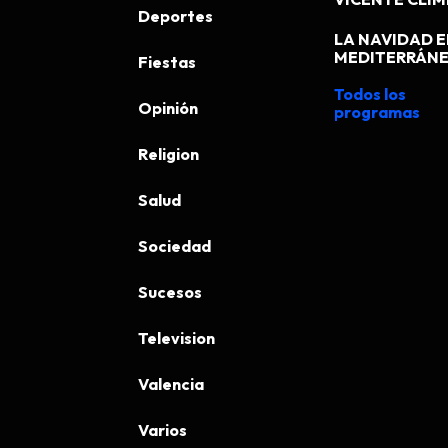
VICENTE CLI
Deportes
LA NAVIDAD E
MEDITERRÁN
Fiestas
Todos los
Opinión
programas
Religion
Salud
Sociedad
Sucesos
Television
Valencia
Varios