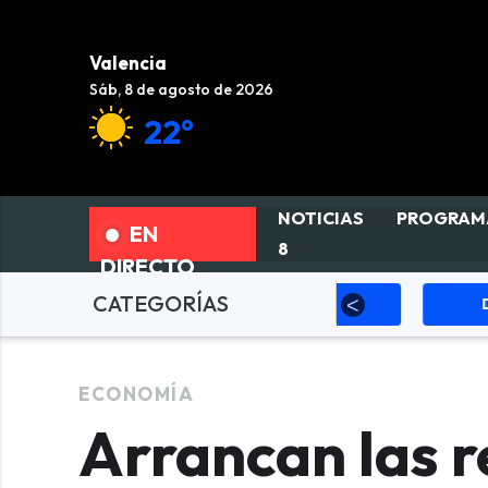
Valencia
Sáb, 8 de agosto de 2026
22°
NOTICIAS
PROGRAM
EN
8
DIRECTO
CATEGORÍAS
olítica
Sucesos
Deportes
ECONOMÍA
Arrancan las r