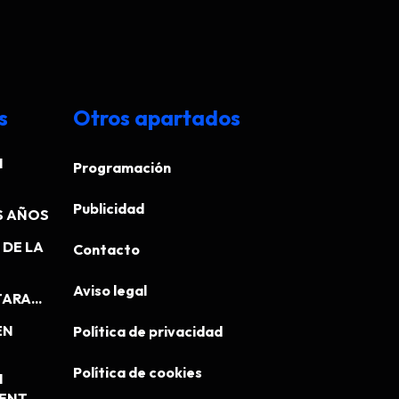
s
Otros apartados
N
Programación
Publicidad
S AÑOS
DE LA
Contacto
Aviso legal
ARA...
EN
Política de privacidad
Política de cookies
N