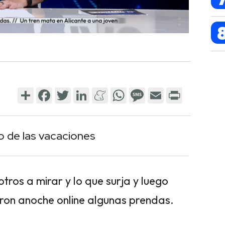
Share
Facebook
Twitter
LinkedIn
Meneame
WhatsApp
Message
Email
Print
so de las vacaciones
tros a mirar y lo que surja y luego
ron anoche online algunas prendas.