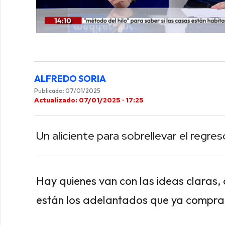
0
of
2
minutes,
42
seconds
Volume
ALFREDO SORIA
0%
Publicado: 07/01/2025
Actualizado: 07/01/2025 · 17:25
Un aliciente para sobrellevar el regre
Hay quienes van con las ideas claras, o
están los adelantados que ya compra