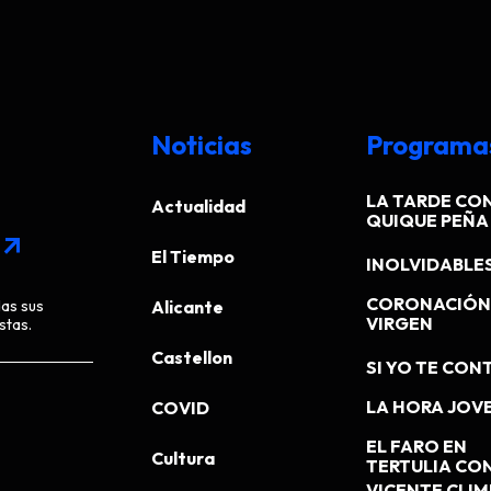
Noticias
Programa
LA TARDE CO
Actualidad
QUIQUE PEÑA
arrow_outward
El Tiempo
INOLVIDABLE
CORONACIÓN 
das sus
Alicante
VIRGEN
stas.
Castellon
SI YO TE CONT
LA HORA JOV
COVID
EL FARO EN
Cultura
TERTULIA CO