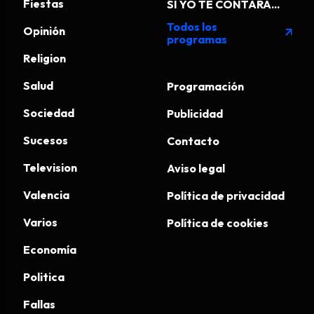
Fiestas
SI YO TE CONTARA...
Todos los
Opinión
arrow_outward
programas
Religion
Salud
Programación
Sociedad
Publicidad
Sucesos
Contacto
Television
Aviso legal
Valencia
Política de privacidad
Varios
Política de cookies
Economía
Politica
Fallas