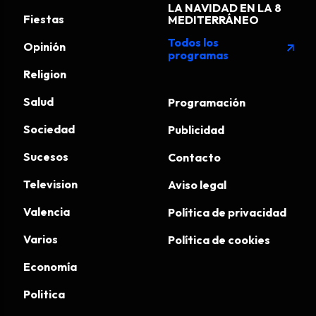
LA NAVIDAD EN LA 8
Fiestas
MEDITERRÁNEO
Todos los
Opinión
arrow_outward
programas
Religion
Salud
Programación
Sociedad
Publicidad
Sucesos
Contacto
Television
Aviso legal
Valencia
Política de privacidad
Varios
Política de cookies
Economía
Politica