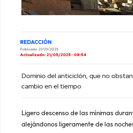
0
seconds
of
0
seconds
Volume
90%
REDACCIÓN
Publicado: 21/05/2025
Actualizado: 21/05/2025 · 08:54
Dominio del anticiclón, que no obstan
cambio en el tiempo
Ligero descenso de las mínimas dur
alejándonos ligeramente de las noches