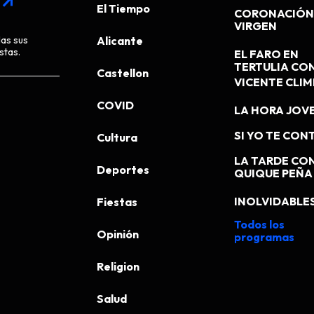
arrow_outward
El Tiempo
CORONACIÓN 
VIRGEN
das sus
Alicante
stas.
EL FARO EN
TERTULIA CO
Castellon
VICENTE CLI
COVID
LA HORA JOV
SI YO TE CONT
Cultura
LA TARDE CO
Deportes
QUIQUE PEÑA
INOLVIDABLE
Fiestas
Todos los
Opinión
programas
Religion
Salud