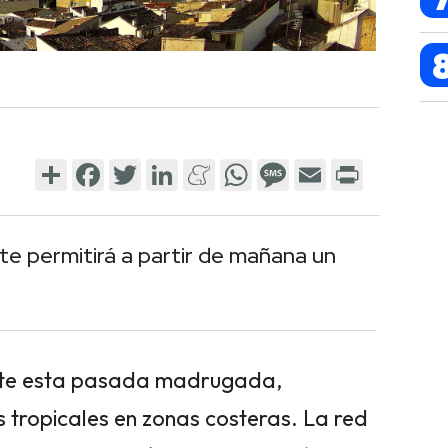
Share
Facebook
Twitter
LinkedIn
Meneame
WhatsApp
Message
Email
Print
te permitirá a partir de mañana un
ante esta pasada madrugada,
 tropicales en zonas costeras. La red