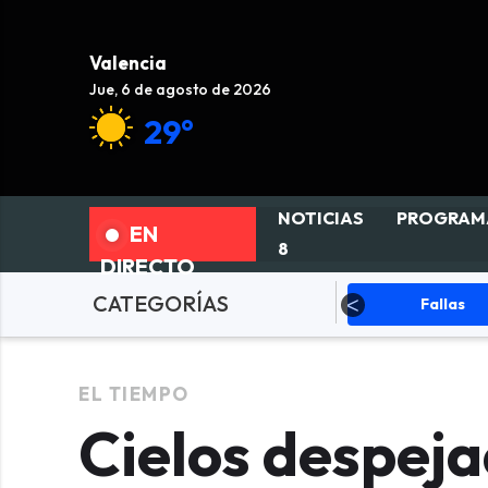
Valencia
Jue, 6 de agosto de 2026
29°
NOTICIAS
PROGRAM
EN
8
DIRECTO
CATEGORÍAS
ciedad
Actualidad
Fallas
EL TIEMPO
Cielos despej