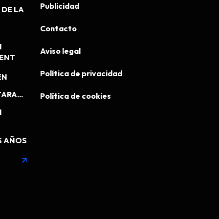
Publicidad
DE LA
Contacto
N
Aviso legal
MENT
Política de privacidad
EN
ARA...
Política de cookies
N
S AÑOS
arrow_outward