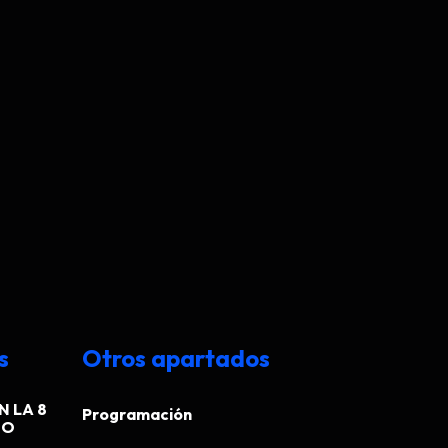
s
Otros apartados
N LA 8
Programación
EO