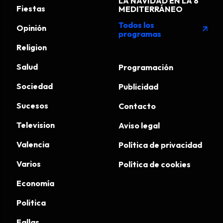
LA NAVIDAD EN LA 8
Fiestas
MEDITERRÁNEO
Todos los
Opinión
arrow_outward
programas
Religion
Salud
Programación
Sociedad
Publicidad
Sucesos
Contacto
Television
Aviso legal
Valencia
Política de privacidad
Varios
Política de cookies
Economía
Politica
Fallas