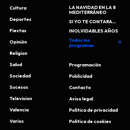
LA NAVIDAD EN LA 8
Cultura
MEDITERRÁNEO
Deportes
SI YO TE CONTARA...
Fiestas
INOLVIDABLES AÑOS
Todos los
Opinión
arrow_outward
programas
Religion
Salud
Programación
Sociedad
Publicidad
Sucesos
Contacto
Television
Aviso legal
Valencia
Política de privacidad
Varios
Política de cookies