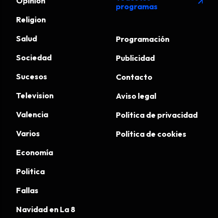
Opinión
arrow_outward
programas
Religion
Salud
Programación
Sociedad
Publicidad
Sucesos
Contacto
Television
Aviso legal
Valencia
Política de privacidad
Varios
Política de cookies
Economía
Politica
Fallas
Navidad en La 8