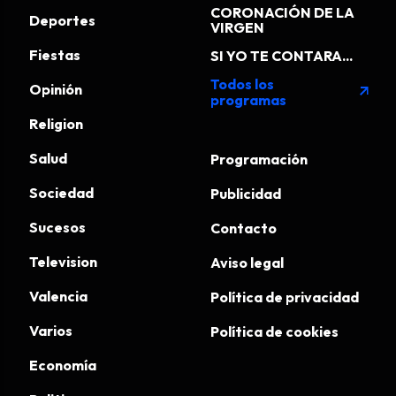
CORONACIÓN DE LA
Deportes
VIRGEN
Fiestas
SI YO TE CONTARA...
Todos los
Opinión
arrow_outward
programas
Religion
Salud
Programación
Sociedad
Publicidad
Sucesos
Contacto
Television
Aviso legal
Valencia
Política de privacidad
Varios
Política de cookies
Economía