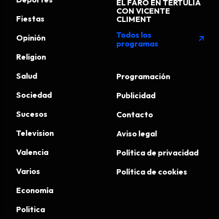
EL FARO EN TERTULIA
CON VICENTE
Fiestas
CLIMENT
Todos los
Opinión
arrow_outward
programas
Religion
Salud
Programación
Sociedad
Publicidad
Sucesos
Contacto
Television
Aviso legal
Valencia
Política de privacidad
Varios
Política de cookies
Economía
Politica