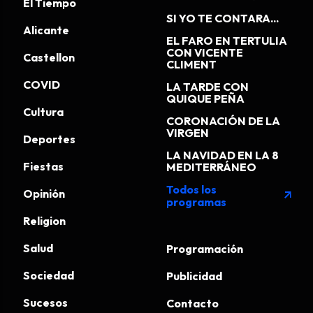
El Tiempo
SI YO TE CONTARA...
Alicante
EL FARO EN TERTULIA
CON VICENTE
Castellon
CLIMENT
COVID
LA TARDE CON
QUIQUE PEÑA
Cultura
CORONACIÓN DE LA
VIRGEN
Deportes
LA NAVIDAD EN LA 8
Fiestas
MEDITERRÁNEO
Todos los
Opinión
arrow_outward
programas
Religion
Salud
Programación
Sociedad
Publicidad
Sucesos
Contacto