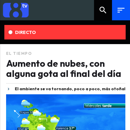
search
sort
DIRECTO
EL TIEMPO
Aumento de nubes, con
alguna gota al final del día
El ambiente se va tornando, poco a poco, más otoñal