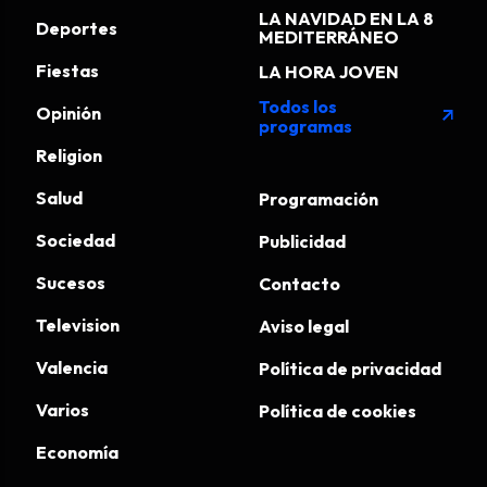
LA NAVIDAD EN LA 8
Deportes
MEDITERRÁNEO
Fiestas
LA HORA JOVEN
Todos los
Opinión
arrow_outward
programas
Religion
Salud
Programación
Sociedad
Publicidad
Sucesos
Contacto
Television
Aviso legal
Valencia
Política de privacidad
Varios
Política de cookies
Economía