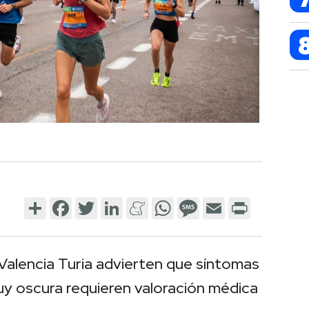
Share
Facebook
Twitter
LinkedIn
Meneame
WhatsApp
Message
Email
Print
 Valencia Turia advierten que síntomas
uy oscura requieren valoración médica