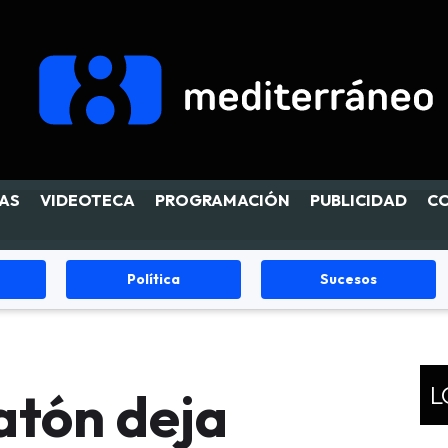
AS
VIDEOTECA
PROGRAMACIÓN
PUBLICIDAD
C
Política
Sucesos
L
atón deja