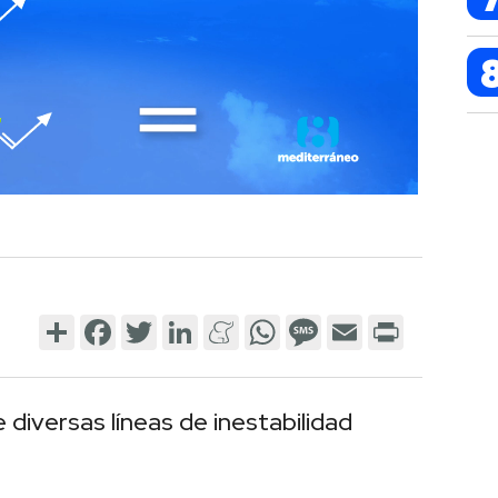
Share
Facebook
Twitter
LinkedIn
Meneame
WhatsApp
Message
Email
Print
 diversas líneas de inestabilidad