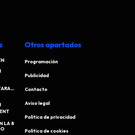
s
Otros apartados
EN
Programación
N
Publicidad
ARA...
Contacto
Aviso legal
N
MENT
Política de privacidad
N LA 8
EO
Política de cookies