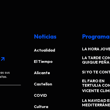
Noticias
Programa
LA HORA JOV
Actualidad
LA TARDE CO
arrow_outward
El Tiempo
QUIQUE PEÑA
SI YO TE CONT
das sus
Alicante
stas.
EL FARO EN
Castellon
TERTULIA CO
VICENTE CLI
COVID
LA NAVIDAD E
MEDITERRÁN
Cultura