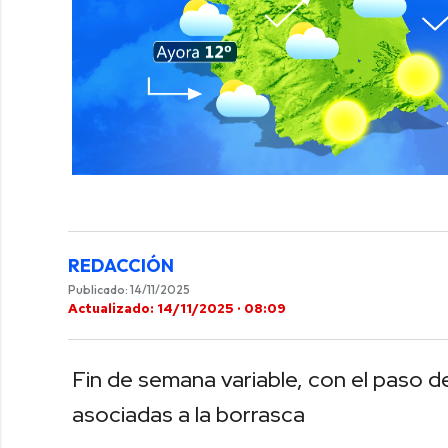
0
of
42
seconds
Volume
0%
REDACCIÓN
Publicado: 14/11/2025
Actualizado: 14/11/2025 · 08:09
Fin de semana variable, con el paso de
asociadas a la borrasca