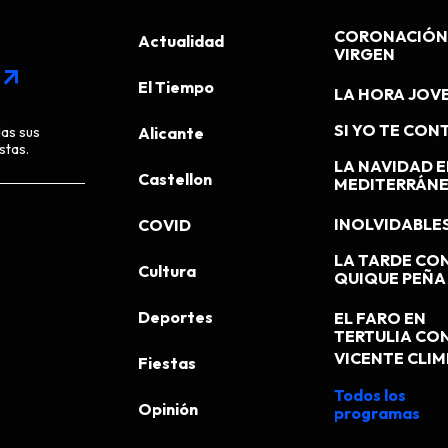
CORONACIÓN 
Actualidad
VIRGEN
arrow_outward
El Tiempo
LA HORA JOV
SI YO TE CONT
das sus
Alicante
stas.
LA NAVIDAD E
Castellon
MEDITERRÁN
INOLVIDABLE
COVID
LA TARDE CO
Cultura
QUIQUE PEÑA
Deportes
EL FARO EN
TERTULIA CO
VICENTE CLI
Fiestas
Todos los
Opinión
programas