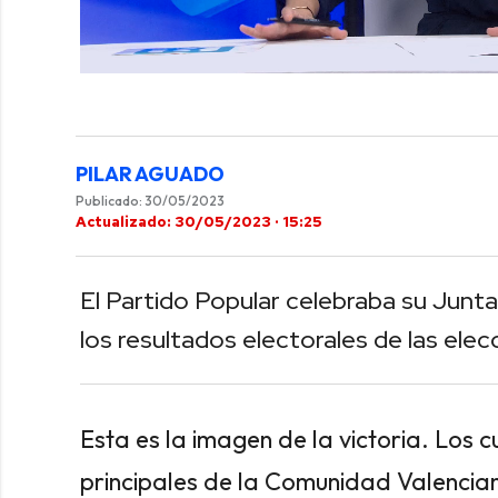
0
of
2
minutes,
10
seconds
Volume
PILAR AGUADO
0%
Publicado: 30/05/2023
Actualizado: 30/05/2023 · 15:25
El Partido Popular celebraba su Junta
los resultados electorales de las ele
Esta es la imagen de la victoria. Los 
principales de la Comunidad Valencian