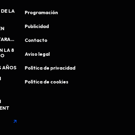
DE LA
Programación
Publicidad
EN
ARA...
Contacto
N LA 8
Aviso legal
EO
S AÑOS
Política de privacidad
N
Política de cookies
N
MENT
arrow_outward