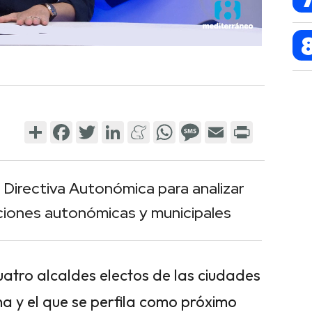
Share
Facebook
Twitter
LinkedIn
Meneame
WhatsApp
Message
Email
Print
 Directiva Autonómica para analizar
cciones autonómicas y municipales
cuatro alcaldes electos de las ciudades
a y el que se perfila como próximo