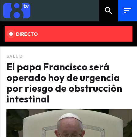
search
sort
DIRECTO
SALUD
El papa Francisco será
operado hoy de urgencia
por riesgo de obstrucción
intestinal