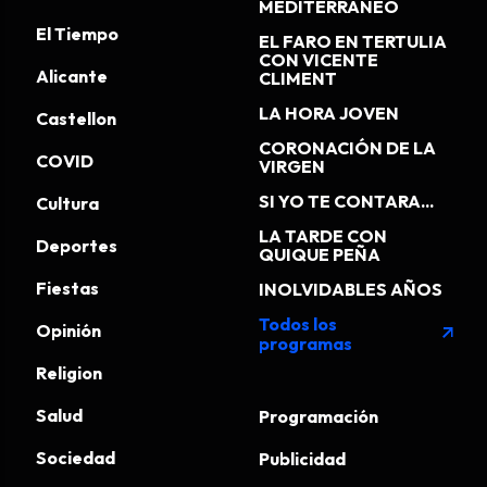
MEDITERRÁNEO
El Tiempo
EL FARO EN TERTULIA
CON VICENTE
Alicante
CLIMENT
LA HORA JOVEN
Castellon
CORONACIÓN DE LA
COVID
VIRGEN
SI YO TE CONTARA...
Cultura
LA TARDE CON
Deportes
QUIQUE PEÑA
Fiestas
INOLVIDABLES AÑOS
Todos los
Opinión
arrow_outward
programas
Religion
Salud
Programación
Sociedad
Publicidad