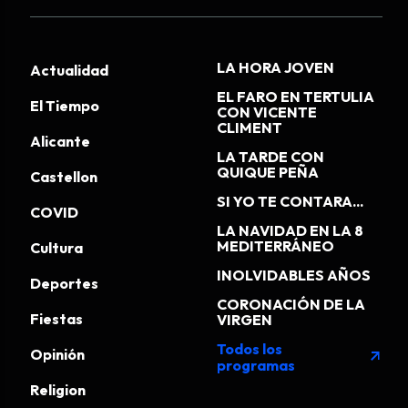
LA HORA JOVEN
Actualidad
EL FARO EN TERTULIA
El Tiempo
CON VICENTE
CLIMENT
Alicante
LA TARDE CON
QUIQUE PEÑA
Castellon
SI YO TE CONTARA...
COVID
LA NAVIDAD EN LA 8
MEDITERRÁNEO
Cultura
INOLVIDABLES AÑOS
Deportes
CORONACIÓN DE LA
Fiestas
VIRGEN
Todos los
Opinión
arrow_outward
programas
Religion