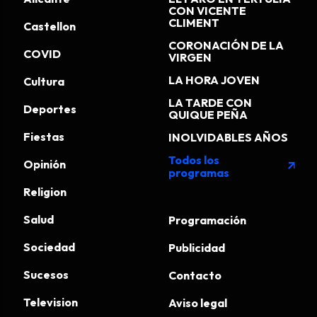
CON VICENTE
CLIMENT
Castellon
CORONACIÓN DE LA
COVID
VIRGEN
LA HORA JOVEN
Cultura
LA TARDE CON
Deportes
QUIQUE PEÑA
Fiestas
INOLVIDABLES AÑOS
Todos los
Opinión
arrow_outward
programas
Religion
Salud
Programación
Sociedad
Publicidad
Sucesos
Contacto
Television
Aviso legal