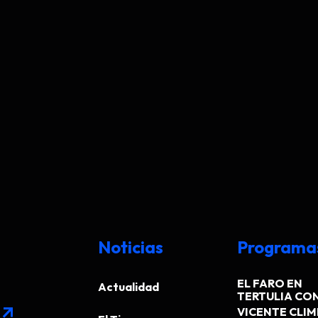
Noticias
Programa
EL FARO EN
Actualidad
TERTULIA CO
arrow_outward
VICENTE CLI