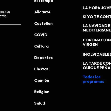
El Tiempo
LA HORA JOV
das sus
Alicante
stas.
SI YO TE CONT
Castellon
LA NAVIDAD E
MEDITERRÁN
COVID
CORONACIÓN 
VIRGEN
Cultura
INOLVIDABLE
Deportes
LA TARDE CO
QUIQUE PEÑA
Fiestas
Todos los
Opinión
programas
Religion
Salud