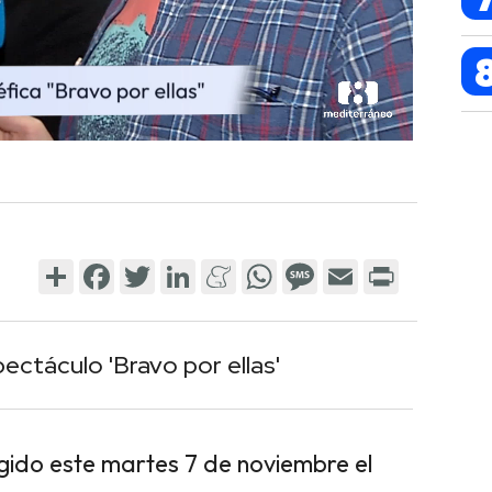
Share
Facebook
Twitter
LinkedIn
Meneame
WhatsApp
Message
Email
Print
ectáculo 'Bravo por ellas'
ogido este martes 7 de noviembre el