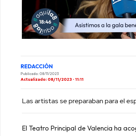
0
of
2
minutes,
40
seconds
Volume
REDACCIÓN
0%
Publicado: 08/11/2023
Actualizado: 08/11/2023 · 11:11
Las artistas se preparaban para el esp
El Teatro Principal de Valencia ha ac