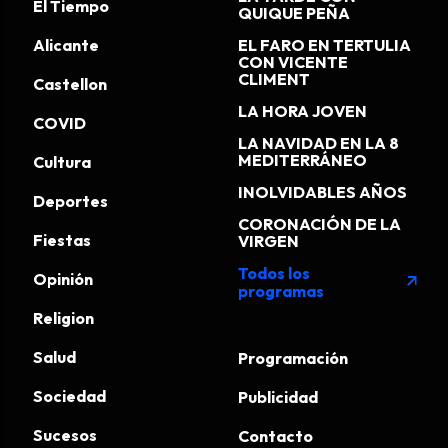
El Tiempo
QUIQUE PEÑA
Alicante
EL FARO EN TERTULIA
CON VICENTE
CLIMENT
Castellon
LA HORA JOVEN
COVID
LA NAVIDAD EN LA 8
MEDITERRÁNEO
Cultura
INOLVIDABLES AÑOS
Deportes
CORONACIÓN DE LA
Fiestas
VIRGEN
Todos los
Opinión
arrow_outward
programas
Religion
Salud
Programación
Sociedad
Publicidad
Sucesos
Contacto