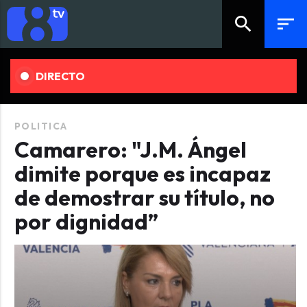
search
sort
DIRECTO
POLITICA
Camarero: "J.M. Ángel
dimite porque es incapaz
de demostrar su título, no
por dignidad”