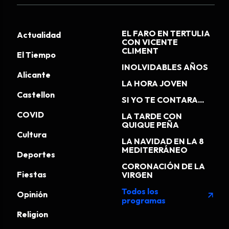
EL FARO EN TERTULIA
Actualidad
CON VICENTE
CLIMENT
El Tiempo
INOLVIDABLES AÑOS
Alicante
LA HORA JOVEN
Castellon
SI YO TE CONTARA...
COVID
LA TARDE CON
QUIQUE PEÑA
Cultura
LA NAVIDAD EN LA 8
MEDITERRÁNEO
Deportes
CORONACIÓN DE LA
Fiestas
VIRGEN
Todos los
Opinión
arrow_outward
programas
Religion