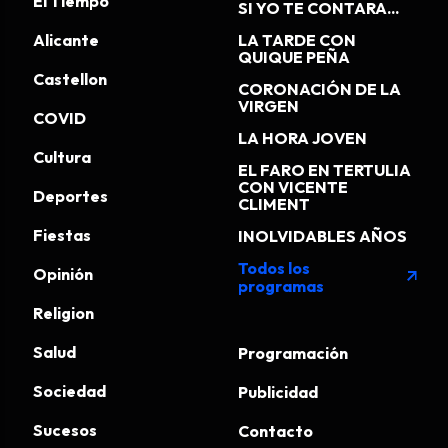
El Tiempo
SI YO TE CONTARA...
Alicante
LA TARDE CON
QUIQUE PEÑA
Castellon
CORONACIÓN DE LA
VIRGEN
COVID
LA HORA JOVEN
Cultura
EL FARO EN TERTULIA
CON VICENTE
Deportes
CLIMENT
Fiestas
INOLVIDABLES AÑOS
Todos los
Opinión
arrow_outward
programas
Religion
Salud
Programación
Sociedad
Publicidad
Sucesos
Contacto