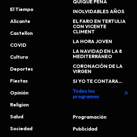
QUIQUE PEÑA
El Tiempo
INOLVIDABLES AÑOS
Alicante
EL FARO EN TERTULIA
CON VICENTE
CLIMENT
Castellon
LA HORA JOVEN
COVID
LA NAVIDAD EN LA 8
MEDITERRÁNEO
Cultura
CORONACIÓN DE LA
Deportes
VIRGEN
Fiestas
SI YO TE CONTARA...
Todos los
Opinión
arrow_outward
programas
Religion
Salud
Programación
Sociedad
Publicidad