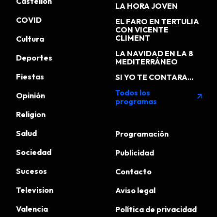
Castellon
LA HORA JOVEN
COVID
EL FARO EN TERTULIA
CON VICENTE
CLIMENT
Cultura
LA NAVIDAD EN LA 8
Deportes
MEDITERRÁNEO
Fiestas
SI YO TE CONTARA...
Todos los
Opinión
arrow_outward
programas
Religion
Salud
Programación
Sociedad
Publicidad
Sucesos
Contacto
Television
Aviso legal
Valencia
Política de privacidad