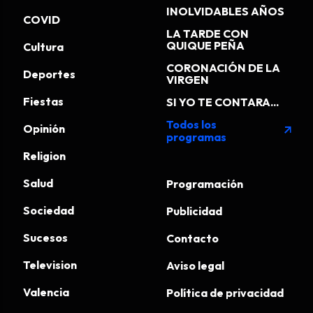
INOLVIDABLES AÑOS
COVID
LA TARDE CON
QUIQUE PEÑA
Cultura
CORONACIÓN DE LA
Deportes
VIRGEN
Fiestas
SI YO TE CONTARA...
Todos los
Opinión
arrow_outward
programas
Religion
Salud
Programación
Sociedad
Publicidad
Sucesos
Contacto
Television
Aviso legal
Valencia
Política de privacidad