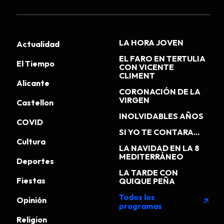
LA HORA JOVEN
Actualidad
EL FARO EN TERTULIA
El Tiempo
CON VICENTE
CLIMENT
Alicante
CORONACIÓN DE LA
VIRGEN
Castellon
INOLVIDABLES AÑOS
COVID
SI YO TE CONTARA...
Cultura
LA NAVIDAD EN LA 8
MEDITERRÁNEO
Deportes
LA TARDE CON
Fiestas
QUIQUE PEÑA
Todos los
Opinión
arrow_outward
programas
Religion