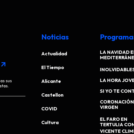
Noticias
Programa
LA NAVIDAD E
Actualidad
MEDITERRÁN
arrow_outward
El Tiempo
INOLVIDABLE
LA HORA JOV
das sus
Alicante
stas.
SI YO TE CONT
Castellon
CORONACIÓN 
VIRGEN
COVID
EL FARO EN
Cultura
TERTULIA CO
VICENTE CLI