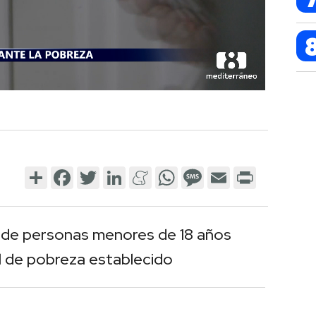
Share
Facebook
Twitter
LinkedIn
Meneame
WhatsApp
Message
Email
Print
s de personas menores de 18 años
al de pobreza establecido