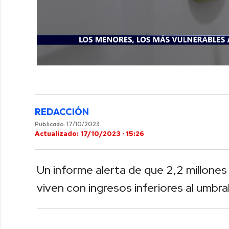
0
of
1
minute,
44
seconds
Volume
REDACCIÓN
0%
Publicado: 17/10/2023
Actualizado: 17/10/2023 · 15:26
Un informe alerta de que 2,2 millone
viven con ingresos inferiores al umbr