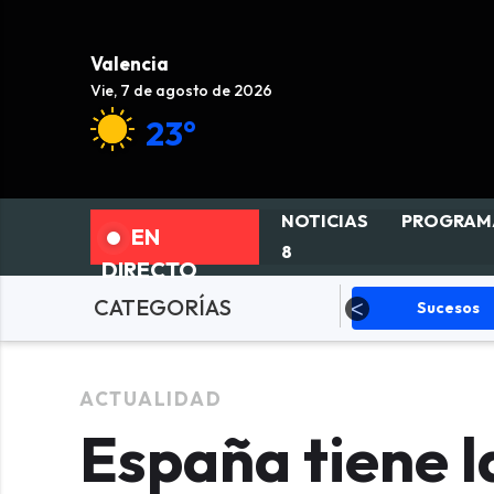
Valencia
Vie, 7 de agosto de 2026
23°
NOTICIAS
PROGRAM
EN
8
DIRECTO
CATEGORÍAS
Fallas
Política
Sucesos
ACTUALIDAD
España tiene l