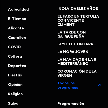
INOLVIDABLES AÑOS
Actualidad
EL FARO EN TERTULIA
El Tiempo
CON VICENTE
CLIMENT
Alicante
LA TARDE CON
QUIQUE PEÑA
Castellon
SI YO TE CONTARA...
COVID
LA HORA JOVEN
Cultura
LA NAVIDAD EN LA 8
MEDITERRÁNEO
Deportes
CORONACIÓN DE LA
Fiestas
VIRGEN
Todos los
Opinión
arrow_outward
programas
Religion
Salud
Programación