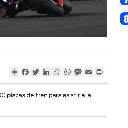
Share
Facebook
Twitter
LinkedIn
Meneame
WhatsApp
Message
Email
Print
 plazas de tren para asistir a la