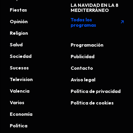
LA NAVIDAD EN LA 8
Fiestas
MEDITERRÁNEO
Todos los
Opinión
arrow_outward
programas
Religion
Salud
Programación
Sociedad
Publicidad
Sucesos
Contacto
Television
Aviso legal
Valencia
Política de privacidad
Varios
Política de cookies
Economía
Politica