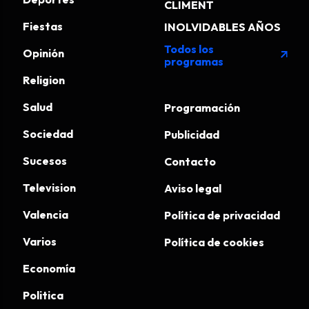
CLIMENT
Fiestas
INOLVIDABLES AÑOS
Todos los
Opinión
arrow_outward
programas
Religion
Salud
Programación
Sociedad
Publicidad
Sucesos
Contacto
Television
Aviso legal
Valencia
Política de privacidad
Varios
Política de cookies
Economía
Politica