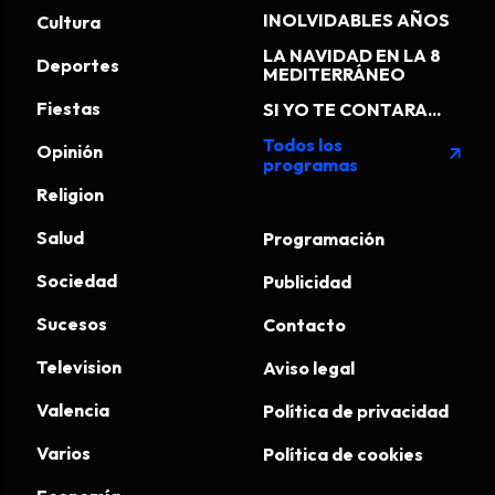
INOLVIDABLES AÑOS
Cultura
LA NAVIDAD EN LA 8
Deportes
MEDITERRÁNEO
Fiestas
SI YO TE CONTARA...
Todos los
Opinión
arrow_outward
programas
Religion
Salud
Programación
Sociedad
Publicidad
Sucesos
Contacto
Television
Aviso legal
Valencia
Política de privacidad
Varios
Política de cookies