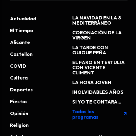
LA NAVIDAD EN LA 8
Actualidad
MEDITERRÁNEO
El Tiempo
CORONACIÓN DE LA
VIRGEN
Alicante
LA TARDE CON
QUIQUE PEÑA
Castellon
EL FARO EN TERTULIA
COVID
CON VICENTE
CLIMENT
Cultura
LA HORA JOVEN
Deportes
INOLVIDABLES AÑOS
Fiestas
SI YO TE CONTARA...
Todos los
Opinión
arrow_outward
programas
Religion