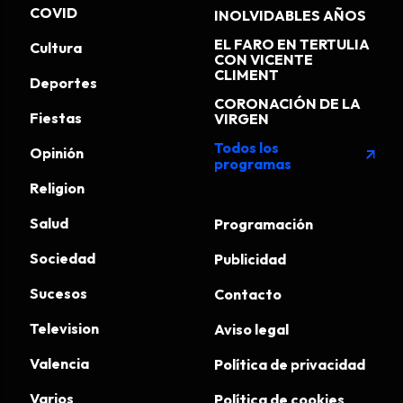
COVID
INOLVIDABLES AÑOS
EL FARO EN TERTULIA
Cultura
CON VICENTE
CLIMENT
Deportes
CORONACIÓN DE LA
Fiestas
VIRGEN
Todos los
Opinión
arrow_outward
programas
Religion
Salud
Programación
Sociedad
Publicidad
Sucesos
Contacto
Television
Aviso legal
Valencia
Política de privacidad
Varios
Política de cookies