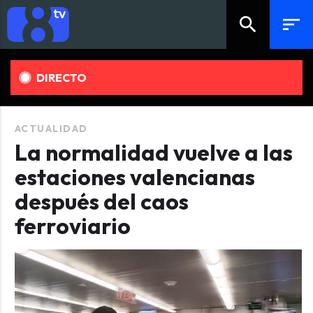
search
sort
DIRECTO
ACTUALIDAD
La normalidad vuelve a las
estaciones valencianas
después del caos
ferroviario