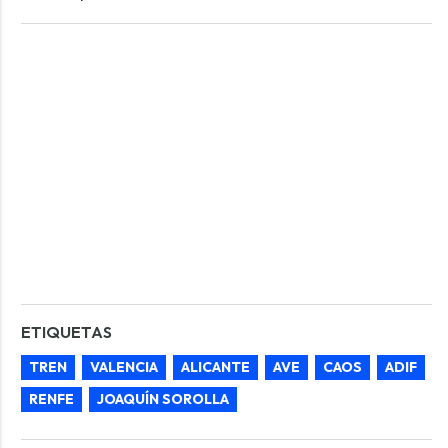
ETIQUETAS
TREN
VALENCIA
ALICANTE
AVE
CAOS
ADIF
RENFE
JOAQUÍN SOROLLA