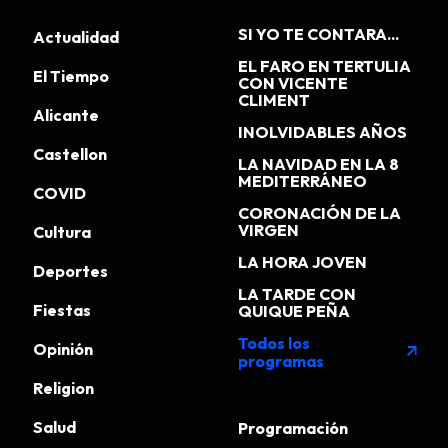
SI YO TE CONTARA...
Actualidad
EL FARO EN TERTULIA
El Tiempo
CON VICENTE
CLIMENT
Alicante
INOLVIDABLES AÑOS
Castellon
LA NAVIDAD EN LA 8
MEDITERRÁNEO
COVID
CORONACIÓN DE LA
VIRGEN
Cultura
LA HORA JOVEN
Deportes
LA TARDE CON
Fiestas
QUIQUE PEÑA
Todos los
Opinión
arrow_outward
programas
Religion
Salud
Programación