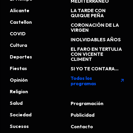
MEDITERRÁNEO
Alicante
LA TARDE CON
QUIQUE PEÑA
Castellon
CORONACIÓN DE LA
VIRGEN
COVID
INOLVIDABLES AÑOS
Cultura
EL FARO EN TERTULIA
CON VICENTE
Deportes
CLIMENT
Fiestas
SI YO TE CONTARA...
Todos los
Opinión
arrow_outward
programas
Religion
Salud
Programación
Sociedad
Publicidad
Sucesos
Contacto