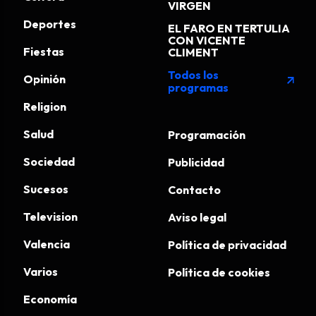
VIRGEN
Deportes
EL FARO EN TERTULIA
CON VICENTE
Fiestas
CLIMENT
Todos los
Opinión
arrow_outward
programas
Religion
Salud
Programación
Sociedad
Publicidad
Sucesos
Contacto
Television
Aviso legal
Valencia
Política de privacidad
Varios
Política de cookies
Economía