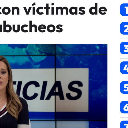
con víctimas de
 abucheos