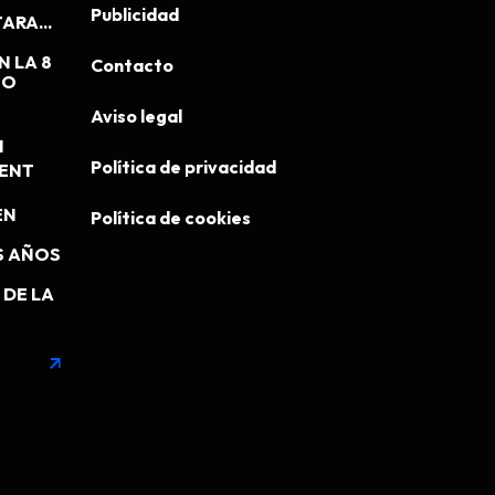
Publicidad
ARA...
N LA 8
Contacto
EO
Aviso legal
N
Política de privacidad
MENT
EN
Política de cookies
S AÑOS
DE LA
arrow_outward