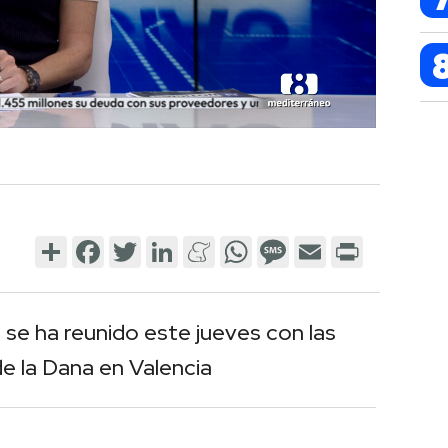
Share
Facebook
Twitter
LinkedIn
Meneame
WhatsApp
Message
Email
Print
 se ha reunido este jueves con las
de la Dana en Valencia