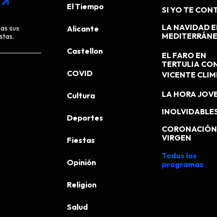
arrow_outward
El Tiempo
SI YO TE CONT
LA NAVIDAD E
das sus
Alicante
MEDITERRÁN
stas.
Castellon
EL FARO EN
TERTULIA CO
COVID
VICENTE CLI
LA HORA JOV
Cultura
INOLVIDABLE
Deportes
CORONACIÓN 
VIRGEN
Fiestas
Todos los
Opinión
programas
Religion
Salud