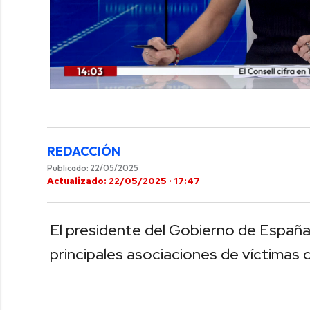
0
of
3
minutes,
18
seconds
Volume
REDACCIÓN
0%
Publicado: 22/05/2025
Actualizado: 22/05/2025 · 17:47
El presidente del Gobierno de España
principales asociaciones de víctimas 