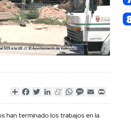
Share
Facebook
Twitter
LinkedIn
Meneame
WhatsApp
Message
Email
Print
s han terminado los trabajos en la