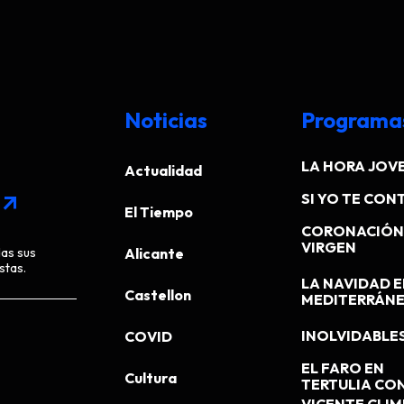
Noticias
Programa
LA HORA JOV
Actualidad
SI YO TE CONT
arrow_outward
El Tiempo
CORONACIÓN 
VIRGEN
das sus
Alicante
stas.
LA NAVIDAD E
Castellon
MEDITERRÁN
INOLVIDABLE
COVID
EL FARO EN
Cultura
TERTULIA CO