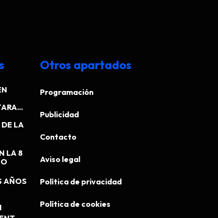
s
Otros apartados
EN
Programación
ARA...
Publicidad
DE LA
Contacto
N LA 8
Aviso legal
EO
S AÑOS
Política de privacidad
Política de cookies
N