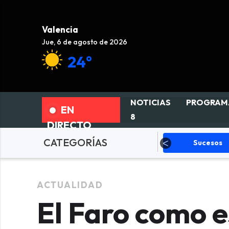
Valencia
Jue, 6 de agosto de 2026
24°
NOTICIAS
PROGRAM
EN
8
DIRECTO
CATEGORÍAS
olítica
Sucesos
Deportes
ACTUALIDAD
El Faro como e