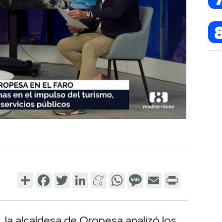
Share
Facebook
Twitter
LinkedIn
Meneame
WhatsApp
Message
Email
Print
 la alcaldesa de Oropesa analizó los