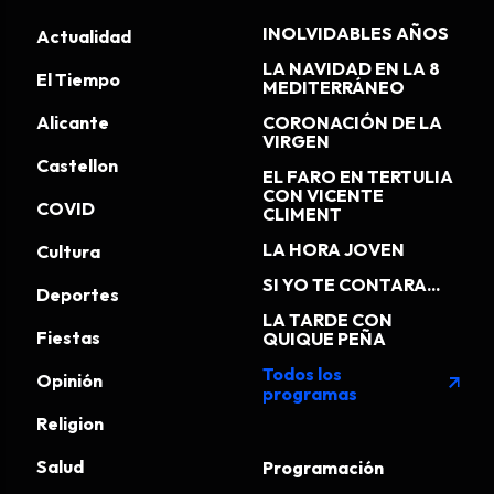
INOLVIDABLES AÑOS
Actualidad
LA NAVIDAD EN LA 8
El Tiempo
MEDITERRÁNEO
Alicante
CORONACIÓN DE LA
VIRGEN
Castellon
EL FARO EN TERTULIA
CON VICENTE
COVID
CLIMENT
LA HORA JOVEN
Cultura
SI YO TE CONTARA...
Deportes
LA TARDE CON
Fiestas
QUIQUE PEÑA
Todos los
Opinión
arrow_outward
programas
Religion
Salud
Programación