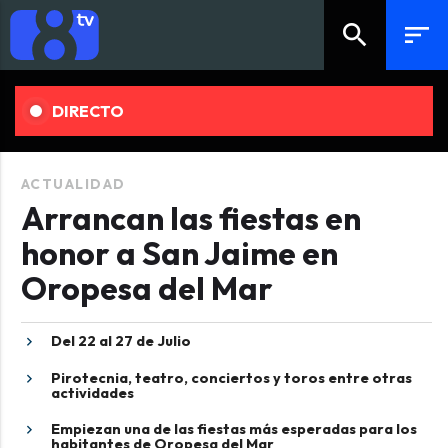
search
sort
DIRECTO
ACTUALIDAD
Arrancan las fiestas en
honor a San Jaime en
Oropesa del Mar
Del 22 al 27 de Julio
Pirotecnia, teatro, conciertos y toros entre otras
actividades
Empiezan una de las fiestas más esperadas para los
habitantes de Oropesa del Mar