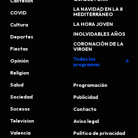
Castellon
LA NAVIDAD EN LA 8
COVID
MEDITERRÁNEO
LA HORA JOVEN
Cultura
INOLVIDABLES AÑOS
Deportes
CORONACIÓN DE LA
Fiestas
VIRGEN
Todos los
Opinión
arrow_outward
programas
Religion
Salud
Programación
Sociedad
Publicidad
Sucesos
Contacto
Television
Aviso legal
Valencia
Política de privacidad