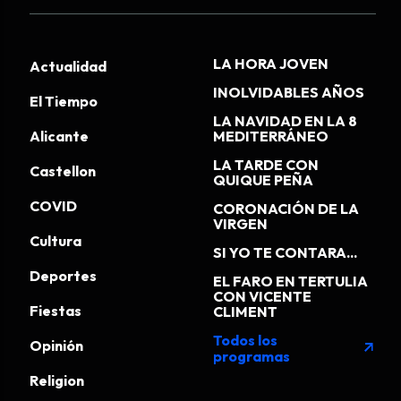
LA HORA JOVEN
Actualidad
INOLVIDABLES AÑOS
El Tiempo
LA NAVIDAD EN LA 8
Alicante
MEDITERRÁNEO
LA TARDE CON
Castellon
QUIQUE PEÑA
COVID
CORONACIÓN DE LA
VIRGEN
Cultura
SI YO TE CONTARA...
Deportes
EL FARO EN TERTULIA
CON VICENTE
Fiestas
CLIMENT
Todos los
Opinión
arrow_outward
programas
Religion