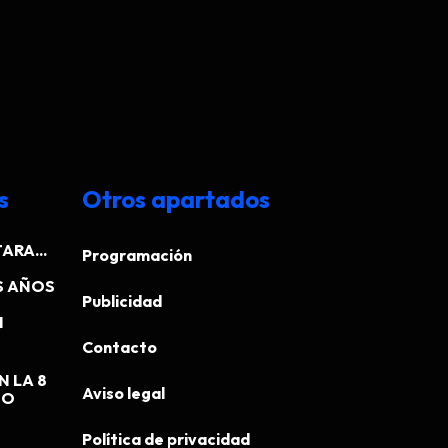
s
Otros apartados
ARA...
Programación
S AÑOS
Publicidad
N
Contacto
N LA 8
Aviso legal
EO
Política de privacidad