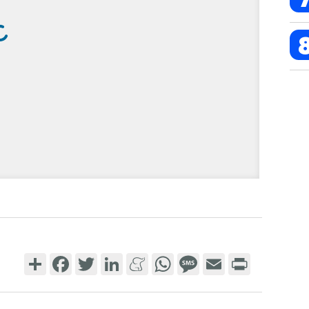
Share
Facebook
Twitter
LinkedIn
Meneame
WhatsApp
Message
Email
Print