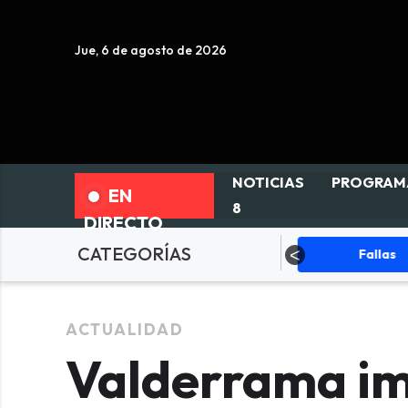
Jue, 6 de agosto de 2026
NOTICIAS
PROGRAM
EN
8
DIRECTO
CATEGORÍAS
ciedad
ACTUALIDAD
Fallas
ACTUALIDAD
Valderrama im