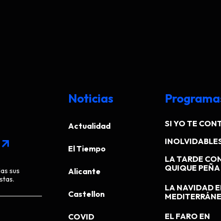
Noticias
Programa
SI YO TE CONT
Actualidad
INOLVIDABLE
arrow_outward
El Tiempo
LA TARDE CO
QUIQUE PEÑA
das sus
Alicante
stas.
LA NAVIDAD E
Castellon
MEDITERRÁN
EL FARO EN
COVID